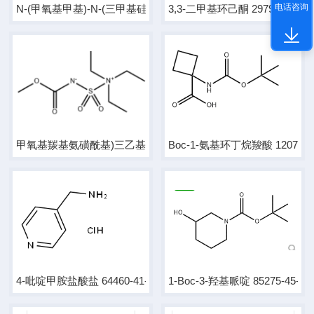
电话咨询
N-(甲氧基甲基)-N-(三甲基硅烷基甲基)苄胺 93102-05-7
3,3-二甲基环己酮 2979-19-3
甲氧基羰基氨磺酰基)三乙基氢氧化铵 内盐 29684-56-8
Boc-1-氨基环丁烷羧酸 12
4-吡啶甲胺盐酸盐 64460-41-9
1-Boc-3-羟基哌啶 85275-45-2